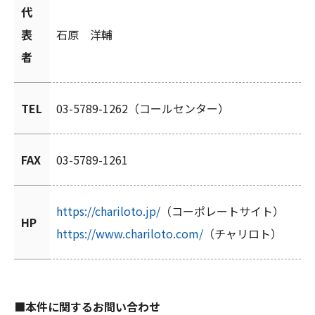
代
表
石原 洋輔
者
TEL
03-5789-1262（コールセンター）
FAX
03-5789-1261
https://chariloto.jp/
（コーポレートサイト）
HP
https://www.chariloto.com/
（チャリロト）
■本件に関するお問い合わせ