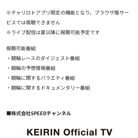
※チャリロトアプリ限定の機能となり、ブラウザ版サー
ビスでは視聴できません
※ライブ配信は夏以降に視聴可能予定です
視聴可能番組
・競輪レースのダイジェスト番組
・競輪の予想情報番組
・競輪に関するバラエティ番組
・競輪に関するドキュメンタリー番組
■株式会社SPEEDチャンネル