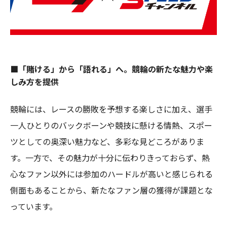
■「賭ける」から「語れる」へ。競輪の新たな魅力や楽
しみ方を提供
競輪には、レースの勝敗を予想する楽しさに加え、選手
一人ひとりのバックボーンや競技に懸ける情熱、スポー
ツとしての奥深い魅力など、多彩な見どころがありま
す。一方で、その魅力が十分に伝わりきっておらず、熱
心なファン以外には参加のハードルが高いと感じられる
側面もあることから、新たなファン層の獲得が課題とな
っています。