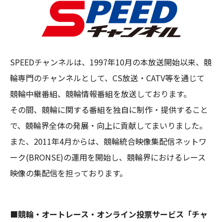
SPEEDチャンネルは、1997年10月の本放送開始以来、競
輪専門のチャンネルとして、CS放送・CATV等を通じて
競輪中継番組、競輪情報番組を放送しております。
その間、競輪に関する番組を独自に制作・提供すること
で、競輪界全体の発展・向上に貢献してまいりました。
また、2011年4月からは、競輪統合映像集配信ネットワ
ーク(BRONSE)の運用を開始し、競輪界におけるレース
映像の集配信を担っております。
■競輪・オートレース・オンライン投票サービス「チャ